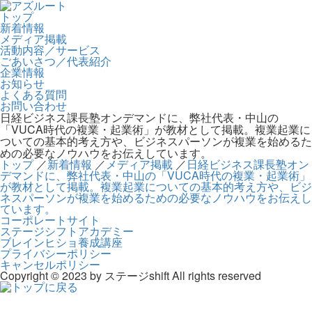
トップ
新着情報
メディア掲載
活動内容／サービス
ごあいさつ／代表紹介
企業情報
お知らせ
よくある質問
お問い合わせ
日経ビジネス課長塾オンデマンドに、弊社代表・中山の
「VUCA時代の複業・起業術」が教材として掲載。複業起業に
ついての基本的考え方や、ビジネスパーソンが複業を始めるた
めの必要なノウハウをお伝えしています。
トップ
／
新着情報
／
メディア掲載
／
日経ビジネス課長塾オン
デマンドに、弊社代表・中山の「VUCA時代の複業・起業術」
が教材として掲載。複業起業についての基本的考え方や、ビジ
ネスパーソンが複業を始めるための必要なノウハウをお伝えし
ています。
コーポレートサイト
ステージシフトアカデミー
ブレインヒショ養成講座
プライバシーポリシー
キャンセルポリシー
Copyright © 2023 by ステージshift All rights reserved